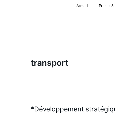
Aller
Accueil
Produit &
au
contenu
transport
*Développement
stratégique
*Développement stratégiqu
et